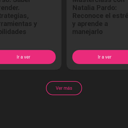
render.
Natalia Pardo:
trategias,
Reconoce el estr
rramientas y
y aprende a
bilidades
manejarlo
Ir a ver
Ir a ver
Ver más