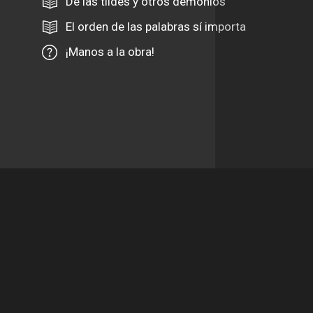
De las tildes y otros demonios
El orden de las palabras sí importa
¡Manos a la obra!