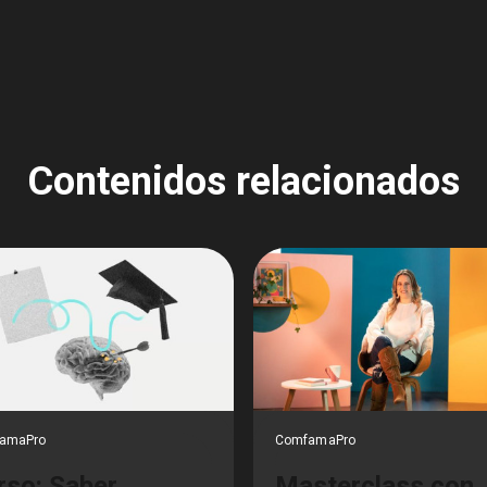
Contenidos relacionados
amaPro
ComfamaPro
rso: Saber
Masterclass con