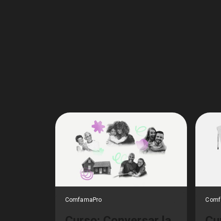
ComfamaPro
Comf
Curso: Conversar la
Cu