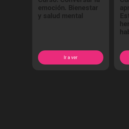
emoción. Bienestar
ap
y salud mental
Es
he
ha
Ir a ver