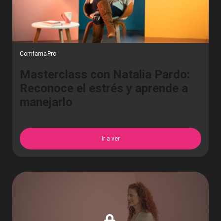
ComfamaPro
Masterclass con Natalia Pardo:
Reconoce el estrés y aprende a
manejarlo
Ir a ver