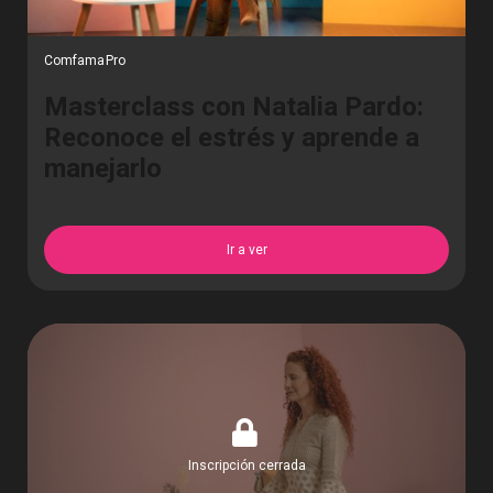
ComfamaPro
Masterclass con Natalia Pardo:
Reconoce el estrés y aprende a
manejarlo
Ir a ver
Inscripción cerrada