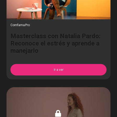
ComfamaPro
Masterclass con Natalia Pardo:
Reconoce el estrés y aprende a
manejarlo
Ir a ver